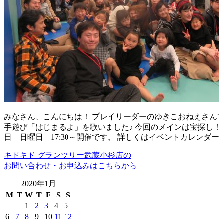
みなさん、こんにちは！ プレイリーダーのゆきこおねえさんで
手遊び「はじまるよ」を歌いました♪ 今回のメインは宝探し
日 日曜日 17:30～開催です。 詳しくはイベントカレンダ
キドキド グランツリー武蔵小杉店の
お問い合わせ・お申込みはこちらから
2020年1月
M
T
W
T
F
S
S
1
2
3
4
5
6
7
8
9
10
11
12