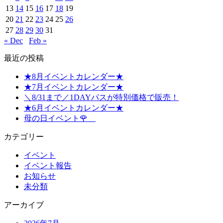
13
14
15
16
17
18
19
20
21
22
23
24
25
26
27
28
29
30
31
« Dec
Feb »
最近の投稿
★8月イベントカレンダー★
★7月イベントカレンダー★
＼8/31まで／1DAYパスが特別価格で販売！
★6月イベントカレンダー★
母の日イベント🌹
カテゴリー
イベント
イベント報告
お知らせ
未分類
アーカイブ