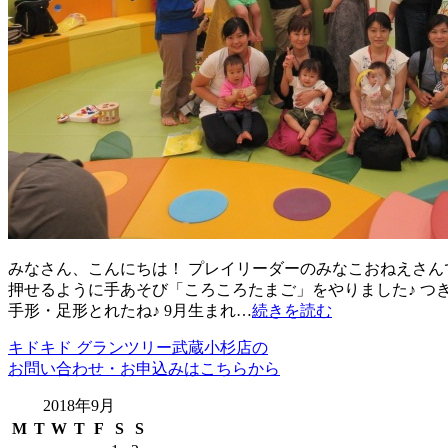
みなさん、こんにちは！ プレイリーダーのみなこおねえさんで
押せるように手あそび「ころころたまご」をやりました♪ つ
手形・足形とれたね♪ 9月生まれ…
続きを読む
キドキド グランツリー武蔵小杉店の
お問い合わせ・お申込みはこちらから
2018年9月
M
T
W
T
F
S
S