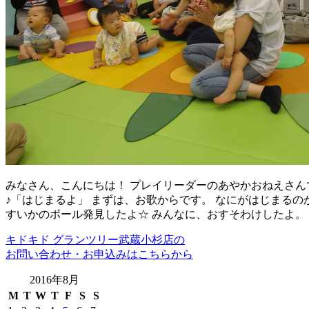
みなさん、こんにちは！ プレイリーダーのあやかおねえさんで
♪「はじまるよ」 まずは、お歌からです。 なにがはじまるの
すいかのボール発見したよ☆ みんなに、おすそわけしたよ。
キドキド グランツリー武蔵小杉店の
お問い合わせ・お申込みはこちらから
2016年8月
M
T
W
T
F
S
S