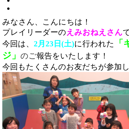
みなさん、こんにちは！
プレイリーダーの
えみ
おねえさん
「
今回は
、
2月23
日(土)
に行われた
ジ」
のご
報告をいたします！
今回もたくさんのお友だちが参加