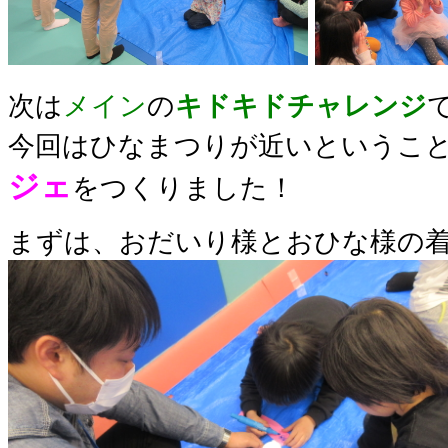
次は
メイン
の
キドキドチャレンジ
今回はひなまつりが近いというこ
ジェ
をつくりました
！
まずは、おだいり様とおひな様の着