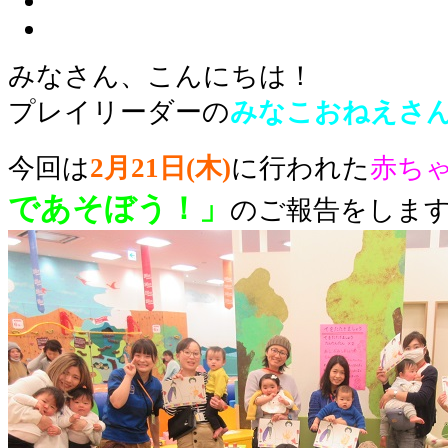
みなさん、こんにちは！
プレイリーダーの
みなこおねえさ
今回は
2
月21日(木)
に行われた
赤ち
であそぼう！」
のご報告をします