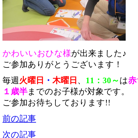
かわいいおひな様
が出来ました♪
ご参加ありがとうございます！
毎週
火曜日
・
木曜日
、
11：30～
は
赤
１歳半
までのお子様が対象です。
ご参加お待ちしております!!
前の記事
次の記事