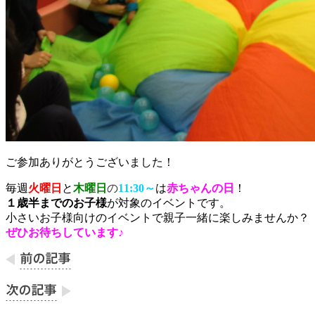
ご参加ありがとうございました！
毎週
火曜日
と
木曜日
の
11:30～
は
赤ちゃんの日
！
１歳半までのお子様
が対象のイベントです。
小さいお子様向けのイベントで親子一緒に楽しみませんか？
ぜひお待ちしています♪