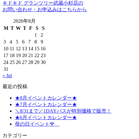
キドキド グランツリー武蔵小杉店の
お問い合わせ・お申込みはこちらから
2026年8月
M
T
W
T
F
S
S
1
2
3
4
5
6
7
8
9
10
11
12
13
14
15
16
17
18
19
20
21
22
23
24
25
26
27
28
29
30
31
« Jul
最近の投稿
★8月イベントカレンダー★
★7月イベントカレンダー★
＼8/31まで／1DAYパスが特別価格で販売！
★6月イベントカレンダー★
母の日イベント🌹
カテゴリー