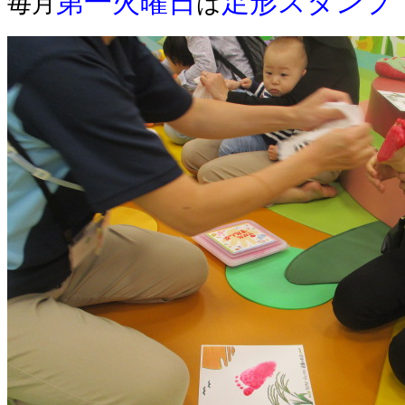
第一火曜日
足形スタンプ
毎月
は