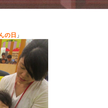
んの日
」