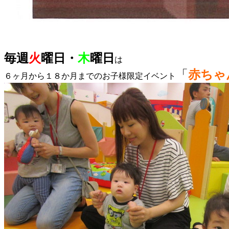
毎週
火
曜日・
木
曜日
は
「
赤ちゃ
６ヶ月から１８か月までのお子様限定イベント