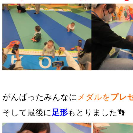
がんばったみんなに
メダル
を
プレ
そして最後に
足形
もとりました
👣