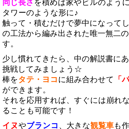
同じ長さ
を積めば家やビルのよう
タワーのような形に♪
触って・積むだけで夢中になって
の工法から編み出された唯一無二
す。
少し慣れてきたら、中の解説書に
挑戦してみましょう☆
棒を
タテ・ヨコ
に組み合わせて
「
ができます。
それを応用すれば、すぐには崩れ
ることも可能です！
イヌ
や
ブランコ
、大きな
観覧車
も