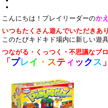
こんにちは！プレイリーダーの
か
いつもたくさん遊んでいただきあ
このたびキドキド場内に新しい遊具
つながる・くっつく・不思議なブ
「
プ
レ
イ
・
ス
テ
ィ
ッ
ク
ス