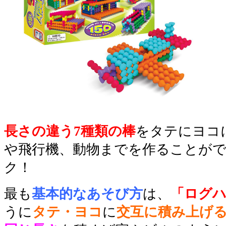
長さの違う7種類の棒
をタテにヨコ
や飛行機、動物までを作ることが
ク！
最も
基本的なあそび方
は、
「ログ
うに
タテ・ヨコ
に
交互に積み上げ