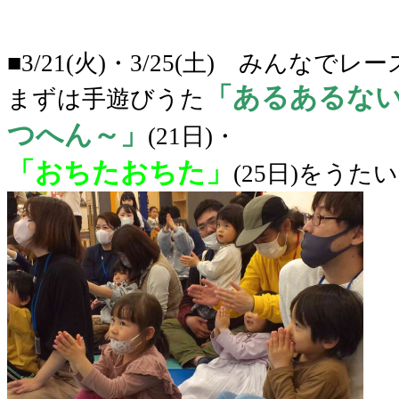
■3/21(火)・3/25(土) みんな
「あるあるな
まずは手遊びうた
つへん～」
(21日)・
「おちたおちた」
(25日)をうた