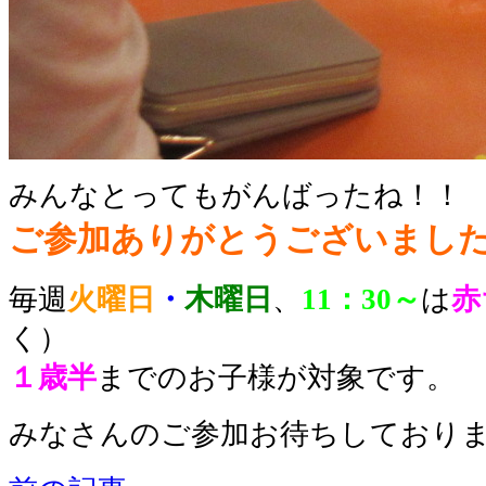
みんなとってもがんばったね！！
ご参加ありがとうございました
毎週
火曜日
・
木曜日
、
11：30～
は
赤
く）
１歳半
までのお子様が対象です。
みなさんのご参加お待ちしております