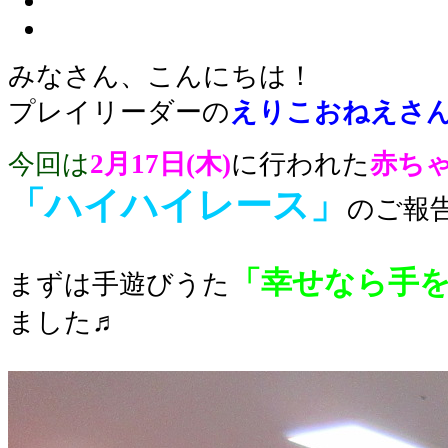
みなさん、こんにちは！
プレイリーダーの
えりこおねえさ
今回は
2
月17日(木)
に行われた
赤ち
「
ハイハイレース」
のご報
「幸せなら手
まずは手遊びうた
ました♬