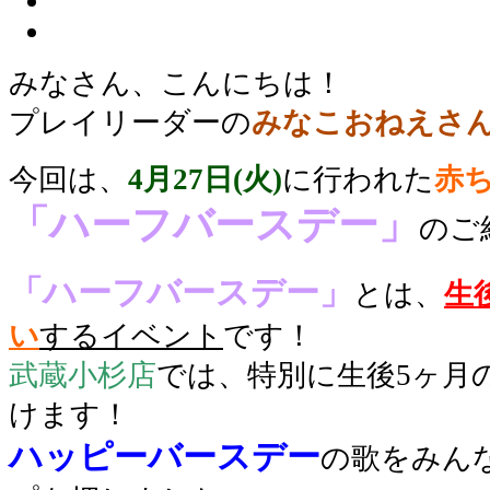
みなさん、こんにちは！
プレイリーダーの
みなこおねえさ
今回は、
4月27日(火)
に行われた
赤
「ハーフバースデー」
の
ご
「ハーフバースデー」
とは、
生
い
する
イベント
です！
武蔵小杉店
では、特別に生後5ヶ月
けます！
ハッピーバースデー
の歌をみん