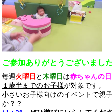
ご参加ありがとうございまし
毎週
火曜日
と
木曜日
は
赤ちゃんの日
１歳半までのお子様
が対象です。
小さいお子様向けのイベントで親
か？？