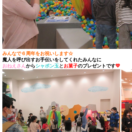
みんなで６周年をお祝いします☆
魔人を呼び出すお手伝いをしてくれたみんなに
おねえさん
から
シャボン玉
と
お菓子
のプレゼントです
💛