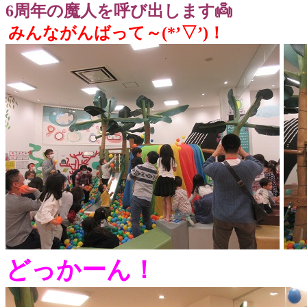
6周年の魔人を呼び出します👼
みんながんばって～(*’▽’)！
どっかーん！