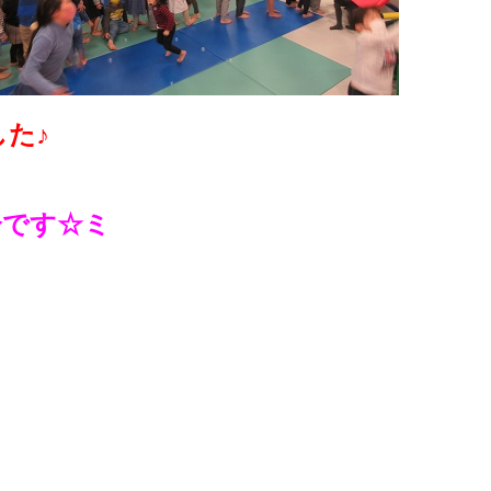
た♪
介です☆ミ