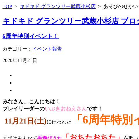
TOP
>
キドキド グランツリー武蔵小杉店
>
あそびのせかい
キドキド グランツリー武蔵小杉店 ブロ
6周年特別イベント！
カテゴリー：
イベント報告
2020年11月21日
みなさん、こんにちは！
プレイリーダーの
いぶきおねえさん
です！
「6周年特別
11
月21日(土)
に行われた
「おちたおちた」
まずはみんなで
手遊びうた
を歌い