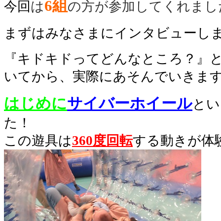
6組
今回
は
の方が参加してくれまし
まずはみなさまにインタビューし
『キドキドってどんなところ？』
いてから、実際にあそんでいきます
はじめに
サイバーホイール
とい
た！
この遊具は
360度回転
する動きが体