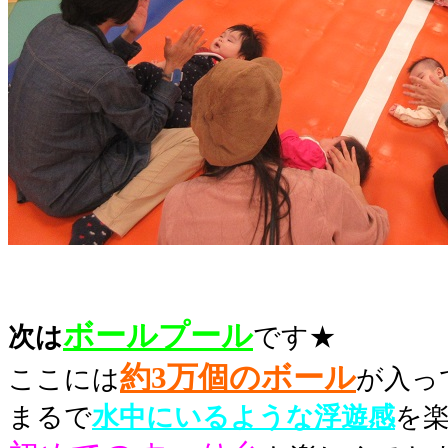
ボールプール
次は
です★
約
3万個のボール
ここには
が入っ
まるで
水中にいるような浮遊感
を楽