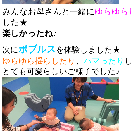
みんなお母さんと一緒に
ゆらゆら
した★
楽しかったね♪
ボブルス
次に
を体験しました★
ゆらゆら揺らしたり
、
ハマったり
とても可愛らしいご様子でした♪