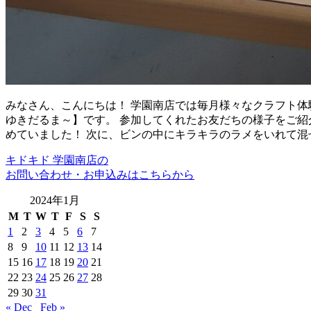
みなさん、こんにちは！ 学園南店では毎月様々なクラフト体
ゆきだるま～】です。 参加してくれたお友だちの様子をご紹
めていました！ 次に、ビンの中にキラキラのラメをいれて混
キドキド 学園南店の
お問い合わせ・お申込みはこちらから
2024年1月
M
T
W
T
F
S
S
1
2
3
4
5
6
7
8
9
10
11
12
13
14
15
16
17
18
19
20
21
22
23
24
25
26
27
28
29
30
31
« Dec
Feb »