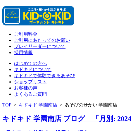
ご利用料金
ご利用にあたってのお願い
プレイリーダーについて
採用情報
はじめての方へ
キドキドについて
キドキドで体験できるあそび
ショップリスト
お客様の声
よくあるご質問
TOP
>
キドキド 学園南店
>
あそびのせかい 学園南店
キドキド 学園南店 ブログ 「月別: 202