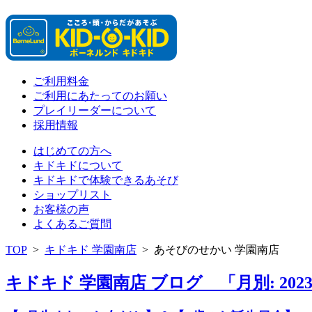
ご利用料金
ご利用にあたってのお願い
プレイリーダーについて
採用情報
はじめての方へ
キドキドについて
キドキドで体験できるあそび
ショップリスト
お客様の声
よくあるご質問
TOP
>
キドキド 学園南店
>
あそびのせかい 学園南店
キドキド 学園南店 ブログ 「月別: 202