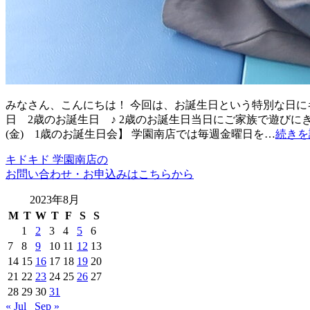
みなさん、こんにちは！ 今回は、お誕生日という特別な日にキ
日 2歳のお誕生日 ♪ 2歳のお誕生日当日にご家族で遊びに
(金) 1歳のお誕生日会】 学園南店では毎週金曜日を…
続きを
キドキド 学園南店の
お問い合わせ・お申込みはこちらから
2023年8月
M
T
W
T
F
S
S
1
2
3
4
5
6
7
8
9
10
11
12
13
14
15
16
17
18
19
20
21
22
23
24
25
26
27
28
29
30
31
« Jul
Sep »