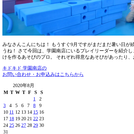
みなさんこんにちは！ もうすぐ9月ですがまだまだ暑い日が
うね！ さて今回は、学園南店にいるプレイリーダーを紹介し
けを作るあそびのプロ。 それぞれ得意なあそびがあったり、
キドキド 学園南店の
お問い合わせ・お申込みはこちらから
2020年8月
M
T
W
T
F
S
S
1
2
3
4
5
6
7
8
9
10
11
12
13
14
15
16
17
18
19
20
21
22
23
24
25
26
27
28
29
30
31