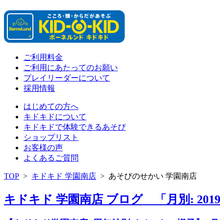
ご利用料金
ご利用にあたってのお願い
プレイリーダーについて
採用情報
はじめての方へ
キドキドについて
キドキドで体験できるあそび
ショップリスト
お客様の声
よくあるご質問
TOP
>
キドキド 学園南店
>
あそびのせかい 学園南店
キドキド 学園南店 ブログ 「月別: 201