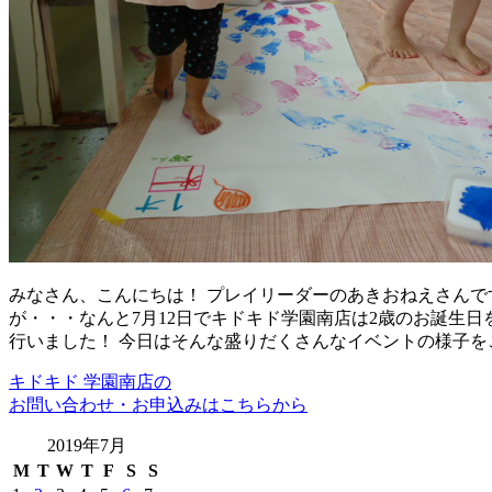
みなさん、こんにちは！ プレイリーダーのあきおねえさんで
が・・・なんと7月12日でキドキド学園南店は2歳のお誕生日
行いました！ 今日はそんな盛りだくさんなイベントの様子を
キドキド 学園南店の
お問い合わせ・お申込みはこちらから
2019年7月
M
T
W
T
F
S
S