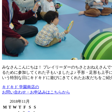
みなさんこんにちは！ プレイリーダーのちさとおねえさんです
るために参加してくれた子もいましたよ♪ 手形・足形も上手
いう特別な日にキドキドに遊びにきてくれたお友だちをご紹介し
キドキド 学園南店の
お問い合わせ・お申込みはこちらから
2018年11月
M
T
W
T
F
S
S