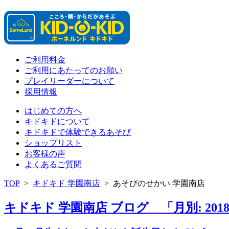
ご利用料金
ご利用にあたってのお願い
プレイリーダーについて
採用情報
はじめての方へ
キドキドについて
キドキドで体験できるあそび
ショップリスト
お客様の声
よくあるご質問
TOP
>
キドキド 学園南店
>
あそびのせかい 学園南店
キドキド 学園南店 ブログ 「月別: 201