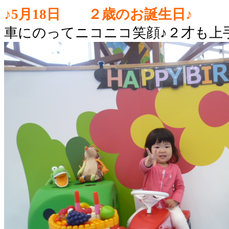
♪5月18日 ２歳のお誕生日♪
車にのってニコニコ笑顔♪２才も上