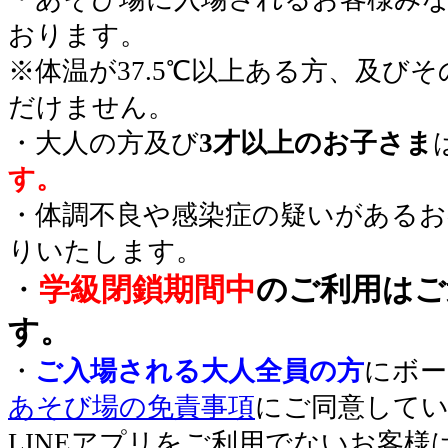
おります。
※体温が37.5℃以上ある方、及び
だけません。
・大人の方及び
3才以上のお子さま
す。
・体調不良や感染症の疑いがあるお
りいたします。
・
学級閉鎖期間中
のご利用はご
す。
・
ご入場される大人全員の方
にボー
あそび場の免責事項
にご同意して
LINEアプリをご利用でないお客