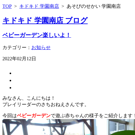
TOP
>
キドキド 学園南店
>
あそびのせかい 学園南店
キドキド 学園南店 ブログ
ベビーガーデン楽しいよ！
カテゴリー：
お知らせ
2022年02月12日
みなさん、こんにちは！
プレイリーダーのさちおねえさんです。
今回は
ベビーガーデン
で遊ぶ赤ちゃんの様子をご紹介します