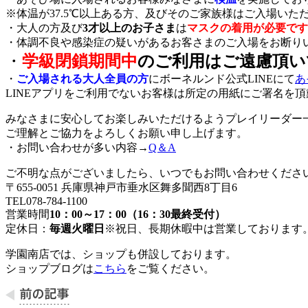
※体温が37.5℃以上ある方、及びそのご家族様はご入場いた
・大人の方及び
3才以上のお子さま
は
マスクの着用が必要です
・体調不良や感染症の疑いがあるお客さまのご入場をお断り
・
学級閉鎖期間中
のご利用はご遠慮頂い
・
ご入場される大人全員の方
にボーネルンド公式LINEにて
あ
LINEアプリをご利用でないお客様は所定の用紙にご署名を
みなさまに安心してお楽しみいただけるようプレイリーダー
ご理解とご協力をよろしくお願い申し上げます。
・お問い合わせが多い内容→
Q＆A
ご不明な点がございましたら、いつでもお問い合わせくださ
〒655-0051 兵庫県神戸市垂水区舞多聞西8丁目6
TEL078-784-1100
営業時間
10：00～17：00（16：30最終受付）
定休日：
毎週火曜日
※祝日、長期休暇中は営業しております
学園南店では、ショップも併設しております。
ショップブログは
こちら
をご覧ください。