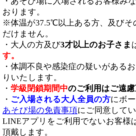
・あそび場に入場されるお客様み
おります。
※体温が37.5℃以上ある方、及び
だけません。
・大人の方及び
3才以上のお子さま
す。
・体調不良や感染症の疑いがあるお
りいたします。
・
学級閉鎖期間中
のご利用はご遠慮
・
ご入場される大人全員の方
にボー
あそび場の免責事項
にご同意して
LINEアプリをご利用でないお客
頂戴します。