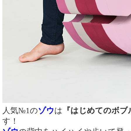
人気№1の
ゾウ
は
『はじめてのボブ
す！