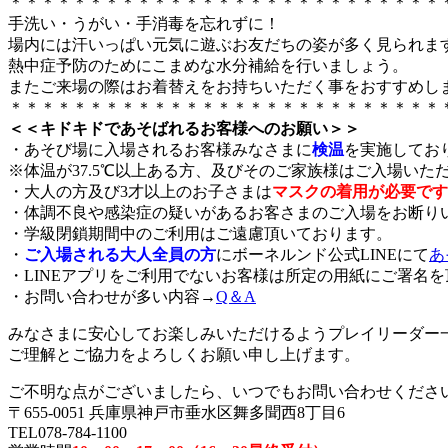
＊＊＊＊＊＊＊＊＊＊＊＊＊＊＊＊＊＊＊＊＊＊＊＊＊＊＊
手洗い・うがい・手消毒を忘れずに！
場内には汗いっぱい元気に遊ぶお友だちの姿が多く見られま
熱中症予防のためにこまめな水分補給を行いましょう。
またご来場の際はお着替えをお持ちいただく事をおすすめし
＊＊＊＊＊＊＊＊＊＊＊＊＊＊＊＊＊＊＊＊＊＊＊＊＊＊＊
＜＜キドキドであそばれるお客様へのお願い＞＞
・あそび場に入場されるお客様みなさまに
検温
を実施してお
※体温が37.5℃以上ある方、及びそのご家族様はご入場いた
・大人の方及び3才以上のお子さまは
マスクの着用が必要です
・体調不良や感染症の疑いがあるお客さまのご入場をお断り
・学級閉鎖期間中のご利用はご遠慮頂いております。
・
ご入場される大人全員の方
にボーネルンド公式LINEにて
あ
・LINEアプリをご利用でないお客様は所定の用紙にご署名
・お問い合わせが多い内容→
Q＆A
みなさまに安心してお楽しみいただけるようプレイリーダー
ご理解とご協力をよろしくお願い申し上げます。
ご不明な点がございましたら、いつでもお問い合わせくださ
〒655-0051 兵庫県神戸市垂水区舞多聞西8丁目6
TEL078-784-1100