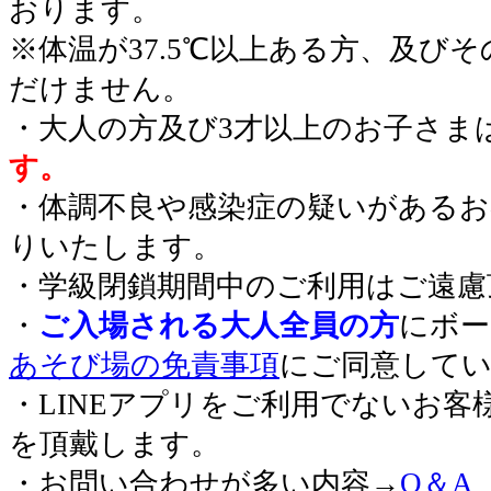
おります。
※体温が37.5℃以上ある方、及び
だけません。
・大人の方及び3才以上のお子さま
す。
・体調不良や感染症の疑いがあるお
りいたします。
・学級閉鎖期間中のご利用はご遠慮
・
ご入場される大人全員の方
にボー
あそび場の免責事項
にご同意して
・LINEアプリをご利用でないお客
を頂戴します。
・お問い合わせが多い内容→
Q＆A