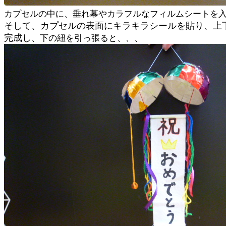
カプセルの中に、垂れ幕やカラフルなフィルムシートを
そして、カプセルの表面にキラキラシールを貼り、上
完成し
、下の紐を引っ張ると、、、