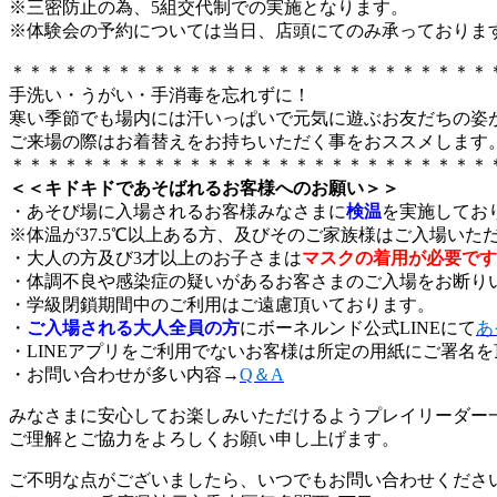
※三密防止の為、5組交代制での実施となります。
※体験会の予約については当日、店頭にてのみ承っておりま
＊＊＊＊＊＊＊＊＊＊＊＊＊＊＊＊＊＊＊＊＊＊＊＊＊＊＊
手洗い・うがい・手消毒を忘れずに！
寒い季節でも場内には汗いっぱいで元気に遊ぶお友だちの姿
ご来場の際はお着替えをお持ちいただく事をおススメします
＊＊＊＊＊＊＊＊＊＊＊＊＊＊＊＊＊＊＊＊＊＊＊＊＊＊＊
＜＜キドキドであそばれるお客様へのお願い＞＞
・あそび場に入場されるお客様みなさまに
検温
を実施してお
※体温が37.5℃以上ある方、及びそのご家族様はご入場いた
・大人の方及び3才以上のお子さまは
マスクの着用が必要です
・体調不良や感染症の疑いがあるお客さまのご入場をお断り
・学級閉鎖期間中のご利用はご遠慮頂いております。
・
ご入場される大人全員の方
にボーネルンド公式LINEにて
あ
・LINEアプリをご利用でないお客様は所定の用紙にご署名
・お問い合わせが多い内容→
Q＆A
みなさまに安心してお楽しみいただけるようプレイリーダー
ご理解とご協力をよろしくお願い申し上げます。
ご不明な点がございましたら、いつでもお問い合わせくださ