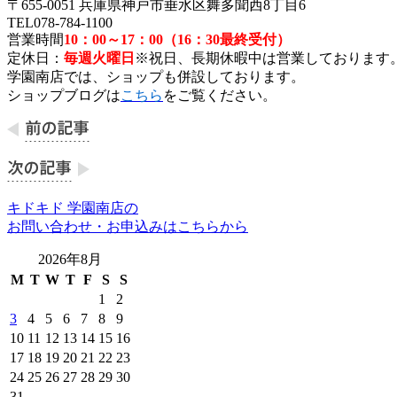
〒655-0051 兵庫県神戸市垂水区舞多聞西8丁目6
TEL078-784-1100
営業時間
10：00～17：00（16：30最終受付）
定休日：
毎週火曜日
※祝日、長期休暇中は営業しております
学園南店では、ショップも併設しております。
ショップブログは
こちら
をご覧ください。
キドキド 学園南店の
お問い合わせ・お申込みはこちらから
2026年8月
M
T
W
T
F
S
S
1
2
3
4
5
6
7
8
9
10
11
12
13
14
15
16
17
18
19
20
21
22
23
24
25
26
27
28
29
30
31