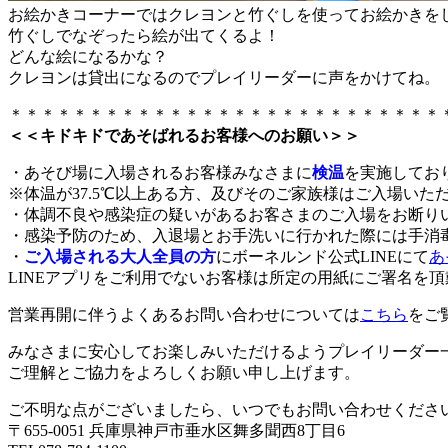
お絵かきコーナーではクレヨンと竹ぐしを使ってお絵かきを
竹ぐしでなぞったら絵が出てくるよ！
どんな絵になるかな？
クレヨンは貸出になるのでプレイリーダーに声をかけてね。
＊＊＊＊＊＊＊＊＊＊＊＊＊＊＊＊＊＊＊＊＊＊＊＊＊＊＊
＜＜キドキドであそばれるお客様へのお願い＞＞
・あそび場に入場されるお客様みなさまに
検温
を実施してお
※体温が37.5℃以上ある方、及びそのご家族様はご入場いた
・体調不良や感染症の疑いがあるお客さまのご入場をお断り
・感染予防のため、入退場とお手洗いに行かれた際には手消
・
ご入場される大人全員の方
にボーネルンド公式LINEにて
あ
LINEアプリをご利用でないお客様は所定の用紙にご署名を
営業再開に伴うよくあるお問い合わせについては
こちら
をご
みなさまに安心してお楽しみいただけるようプレイリーダー
ご理解とご協力をよろしくお願い申し上げます。
ご不明な点がございましたら、いつでもお問い合わせくださ
〒655-0051 兵庫県神戸市垂水区舞多聞西8丁目6