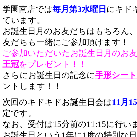
学園南店では
毎月第3水曜日
にキド
ています。
お誕生日月のお友だちはもちろん
友だちも一緒にご参加頂けます！
ご参加いただいたお誕生日月のお
王冠
をプレゼント！！
さらにお誕生日の記念に
手形シート
ントします！！
次回のキドキドお誕生日会は
11
月1
定です。
なお、受付は15分前の11:15に行い
お誕生日という1年に1度の特別な