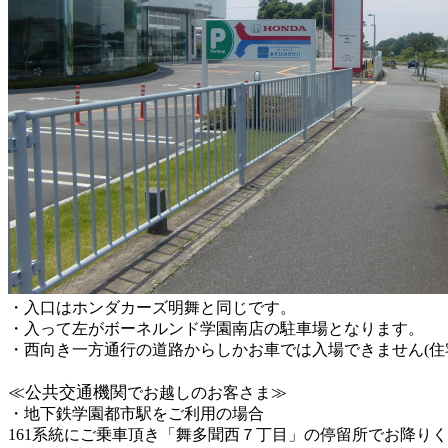
・入口はホンダカーズ明舞と同じです。
・入って左がボーネルンド学園南店の駐車場となります。
・西向き一方通行の道路からしかお車では入場できません(住
≪公共交通機関
でお越しのお客さま≫
・地下鉄学園都市駅をご利用の場合
161系統にご乗車頂き「舞多聞西７丁目」の停留所でお降り