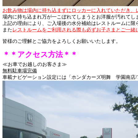
お飲み物は場内に持ち込まずにロッカーに入れていただき、
場内に持ち込まれ万が一こぼれてしまうとお洋服が汚れてし
上記の理由により、ご入場後の水分補給はレストルームに限
また
レストルームをご利用される際も必ずお子さまとご一緒
皆様のご理解とご協力をよろしくお願いいたします。
＊＊アクセス方法＊＊
≪
お車でお越しのお客さま≫
無料駐車場完備
車載ナビゲーション設定には「ホンダカーズ明舞 学園南店/TEL0