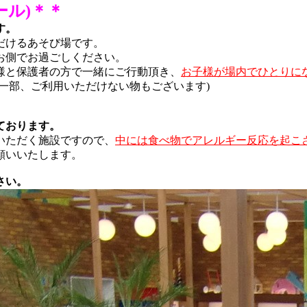
ール)＊＊
す。
だけるあそび場です。
お側でお過ごしください。
様と保護者の方で一緒にご行動頂き、
お子様が場内でひとりに
一部、ご利用いただけない物もございます)
ております。
いただく施設ですので、
中には食べ物でアレルギー反応を起こ
願いいたします。
さい。