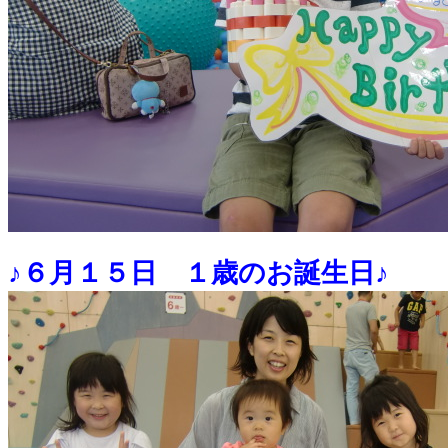
♪６月１５日 １歳のお誕生日♪