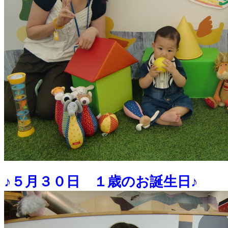
♪５月３０日 １歳のお誕生日♪