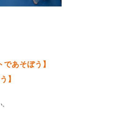
トであそぼう】
よう】
い。