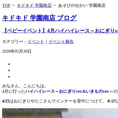
TOP
>
キドキド 学園南店
>
あそびのせかい 学園南店
キドキド 学園南店 ブログ
【ベビーイベント】4月ハイハイレース～おにぎりver.
カテゴリー：
イベント
｜
イベント報告
2026年05月20日
みなさん、こんにちは。
4月に行った
ハイハイレース～おにぎりver.&いきものver.～
の
4/25
はおにぎりやたこさんウインナーを背中につけて、
４/27