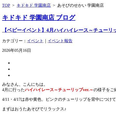
TOP
>
キドキド 学園南店
>
あそびのせかい 学園南店
キドキド 学園南店 ブログ
【ベビーイベント】4月ハイハイレース～チューリップ
カテゴリー：
イベント
｜
イベント報告
2026年05月16日
みなさん、こんにちは。
4月に行った
ハイハイレース～チューリップver.～
の様子をご
4/11・4/17は赤や黄色、ピンクのチューリップを背中につ
まずはおうたあそびでリラックス♪