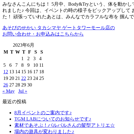
みなさんこんにちは！ 5月中、Body&Tryという、体を動
れました♪ 今回は、イベントの時の様子をピックアップして
た！ 頑張っていれたあとは、みんなでカラフルな布を 掴ん
あそびのせかい タカシマヤ ゲートタワーモール店の
お問い合わせ・お申込みはこちらから
2023年6月
M
T
W
T
F
S
S
1
2
3
4
5
6
7
8
9
10
11
12
13
14
15
16
17
18
19
20
21
22
23
24
25
26
27
28
29
30
« May
Jul »
最近の投稿
8月イベントのご案内です♪
TGM LABについてのお知らせです♪
素材であそぶ！バルバルさんの髪型アトリエ☆
場内の遊具が変わりました♪