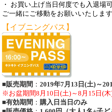
・ お買い上げ当日何度でも入退場
ご一緒にご移動をお願いいたしま
【イブニングパス】
■
販売期間
：
2019年7月13日(土)～20
※お盆期間8月10日(土)～8月15日
■
有効期間
：
購入日当日のみ
■
販売価格
：
1,600円（大人1名+