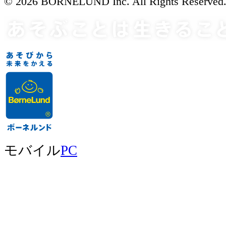
© 2026 BORNELUND Inc. All Rights Reserved
モバイル
PC