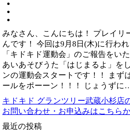
みなさん、こんにちは！ プレイリ
んです！ 今回は9月8日(木)に行
「キドキド運動会」のご報告をいた
あいあそびうた「はじまるよ」をし
ンの運動会スタートです！！ まず
ールをポーーン！！！ じょうずに
キドキド グランツリー武蔵小杉店
お問い合わせ・お申込みはこちら
最近の投稿