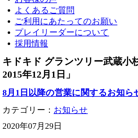
よくあるご質問
ご利用にあたってのお願い
プレイリーダーについて
採用情報
キドキド グランツリー武蔵小杉店
2015年12月1日
」
8月1日以降の営業に関するお知ら
カテゴリー：
お知らせ
2020年07月29日