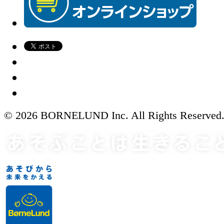
© 2026 BORNELUND Inc. All Rights Reserved