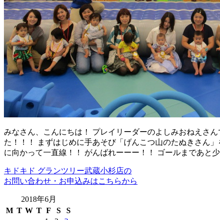
みなさん、こんにちは！ プレイリーダーのよしみおねえさんで
た！！！ まずはじめに手あそび「げんこつ山のたぬきさん」
に向かって一直線！！ がんばれーーー！！ ゴールまであと少
キドキド グランツリー武蔵小杉店の
お問い合わせ・お申込みはこちらから
2018年6月
M
T
W
T
F
S
S