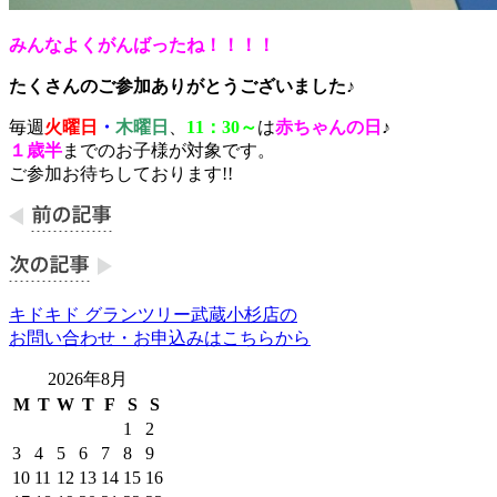
みんなよくがんばったね！！！！
たくさんのご参加ありがとうございました♪
毎週
火曜日
・
木曜日
、
11：30～
は
赤ちゃんの日
♪
１歳半
までのお子様が対象です。
ご参加お待ちしております!!
キドキド グランツリー武蔵小杉店の
お問い合わせ・お申込みはこちらから
2026年8月
M
T
W
T
F
S
S
1
2
3
4
5
6
7
8
9
10
11
12
13
14
15
16