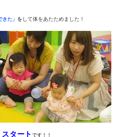
を
して体をあたためました！
できた」
」
スタート
です！！