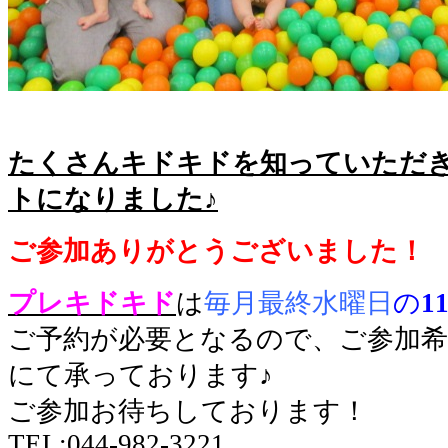
たくさんキドキドを知っていただ
トになりました♪
ご参加ありがとうございました！
プレキドキド
は
毎月最終水曜日
の
1
ご予約が必要となるので、ご参加希
にて承っております♪
ご参加お待ちしております！
TEL:044-982-3221