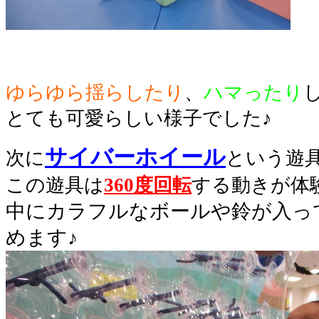
ゆらゆら揺らしたり
、
ハマったり
とても可愛らしい様子でした♪
サイバーホイール
次に
という遊
この遊具は
360度回転
する動きが体
中にカラフルなボールや鈴が入っ
めます♪