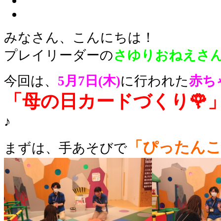
みなさん、こんにちは！
プレイリーダーの
さゆりおねえさ
今回は、
5
月7
日(木)
に行われた
赤ち
「母の日カードづくり🌹
♪
「ぴったん
まずは、手あそびで