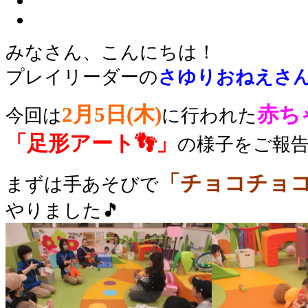
みなさん、こんにちは！
プレイリーダーの
さゆり
お
ね
えさ
2月5日(木)
赤ち
今回は
に行われた
「足形アート👣
」
の様子をご報
「チョコチョコ
まずは手あそびで
やりました🎵