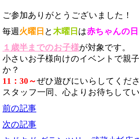
ご参加ありがとうございました！
毎週
火曜日
と
木曜日
は
赤ちゃんの日
１歳半までのお子様
が対象です。
小さいお子様向けのイベントで親
か？
11：30～
ぜひ遊びにいらしてくださ
スタッフ一同、心よりお待ちして
前の記事
次の記事