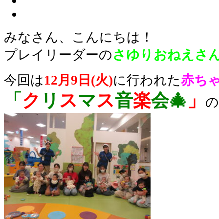
みなさん、こんにちは！
プレイリーダーの
さゆりおねえさ
今回は
12月9日(火)
に行われた
赤ち
「
ク
リ
ス
マ
ス
音
楽
会🎄
」
の