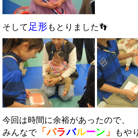
足形
そして
もとりました
👣
今回は時間に余裕があったので、
「パ
ラ
バ
ル
ー
ン
」
みんなで
もや