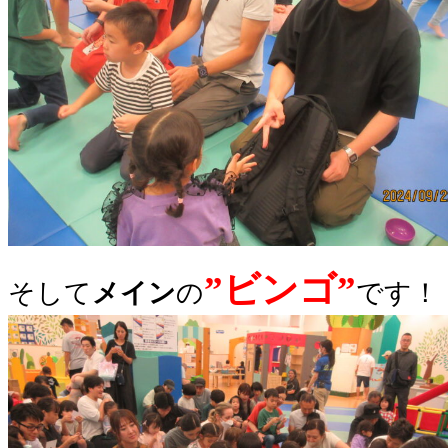
”
ビンゴ”
そして
メイン
の
です！