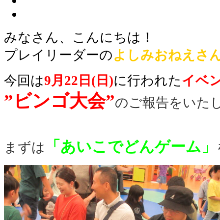
みなさん、こんにちは！
プレイリーダー
の
よしみ
おねえさ
今回は
9月22日(日)
に行われた
イベ
”ビンゴ大会”
のご報告をいたし
「あいこでどんゲーム」
まずは