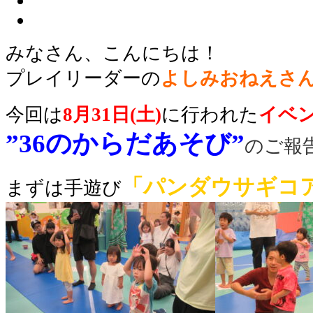
みなさん、こんにちは！
プレイリーダー
の
よしみ
おねえさ
今回は
8月31日(土)
に行われた
イベ
”36のからだあそび”
のご報
「パンダウサギコ
まずは手遊び